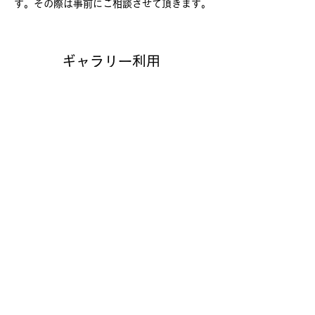
す。その際は事前にご相談させて頂きます。
ギャラリー利用
・最終日は、17:00 までとさせて頂きま
す。
・使用料のお支払いは、展示期間の１か月前
までにお支払ください。
・展示期間３か月前以降のキャンセルには対
応できませんので、ご注意ください。その場
合は、全額お支払いただきます。
●作品等の販売
・展示期間中の作品やグッズの販売はギャラ
リーで行います。