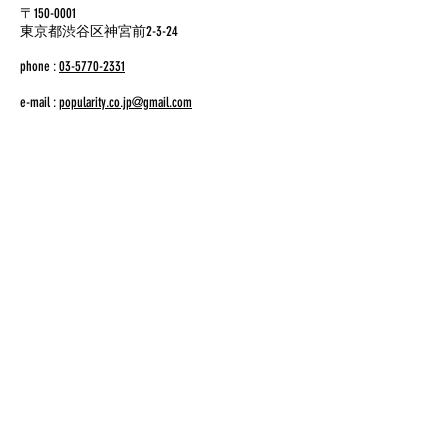
〒150-0001
東京都渋谷区神宮前2-3-24
phone :
03-5770-2331
e-mail :
popularity.co.jp@gmail.com
phone
03-5770-2331